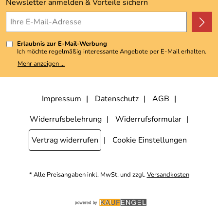
Kundenbewertungen (3.493)
Newsletter anmelden & Vorteile sichern
4,9/5
*****
Erlaubnis zur E-Mail-Werbung
Ich möchte regelmäßig interessante Angebote per E-Mail erhalten.
Meine E-Mail-Adresse wird nicht an andere Unternehmen
Mehr anzeigen ...
weitergegeben. Zu statistischen Zwecken wird in anonymer Form
ausgewertet, welche Links im Newsletter geklickt werden. Dabei ist
nicht erkennbar, welche konkrete Person geklickt hat. Diese
Einwilligung zur Nutzung meiner E-Mail-Adresse für Werbezwecke
kann ich jederzeit mit Wirkung für die Zukunft widerrufen, indem ich
Impressum
Datenschutz
AGB
den Link "Abmelden" am Ende des Newsletters anklicke. Die
Datenschutzerklärung
habe ich zur Kenntnis genommen.
Widerrufsbelehrung
Widerrufsformular
Vertrag widerrufen
Cookie Einstellungen
* Alle Preisangaben inkl. MwSt. und zzgl.
Versandkosten