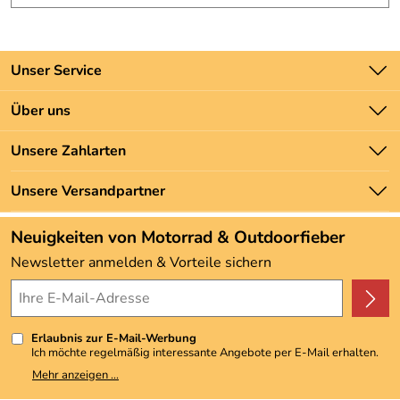
Unser Service
Kontakt
Über uns
Batteriegesetz
Unsere Bestseller
Unsere Zahlarten
Newsletter
Marken
Zahlung und Versand
Unsere Versandpartner
Neu
Angebote
Neuigkeiten von Motorrad & Outdoorfieber
Kundenbewertungen (3.493)
Newsletter anmelden & Vorteile sichern
4,9/5
*****
Erlaubnis zur E-Mail-Werbung
Ich möchte regelmäßig interessante Angebote per E-Mail erhalten.
Meine E-Mail-Adresse wird nicht an andere Unternehmen
Mehr anzeigen ...
weitergegeben. Zu statistischen Zwecken wird in anonymer Form
ausgewertet, welche Links im Newsletter geklickt werden. Dabei ist