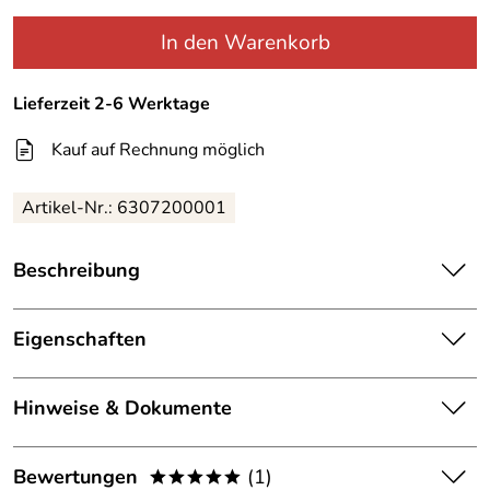
In den Warenkorb
Lieferzeit 2-6 Werktage
Kauf auf Rechnung möglich
Artikel-Nr.:
6307200001
Beschreibung
Hepco & Becker C-Bow Halter für
Triumph Thunderbird
1600/1700 Commander / Storm (2009-2018)
Eigenschaften
Details
Hinweise & Dokumente
Kategorie:
Halter, Taschenhalter, Träger
solider Seitenträger zur Aufnahme von
Hepco&
Becker
C-Bow
Seitentaschen und Koffern
Dokumente zum Download:
Marke:
Hepco Becker
Bewertungen
(1)
*****