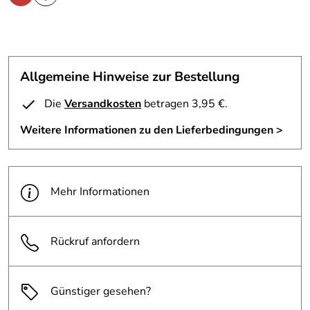
Modellspezifischer Hinweis: Nicht kombinierbar mit
Original-Sissybar., Nicht für LT Modell.
Allgemeine Hinweise zur Bestellung
Die
Versandkosten
betragen 3,95 €.
Weitere Informationen zu den Lieferbedingungen >
Hersteller: Hepco & Becker GmbH , An der Steinmauer 6
66955 Pirmasens Deutschland, www.hepco-becker.de
Verantwortliche Person: Hepco & Becker GmbH, An der
Steinmauer 6 66955 Pirmasens Deutschland,
Mehr Informationen
www.hepco-becker.de
Rückruf anfordern
Günstiger gesehen?