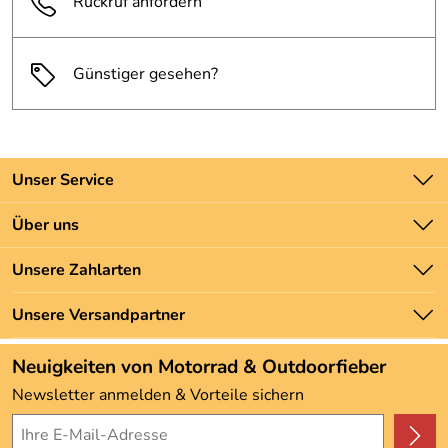
Rückruf anfordern
Günstiger gesehen?
Unser Service
Kontakt
Über uns
Batteriegesetz
Unsere Bestseller
Unsere Zahlarten
Newsletter
Marken
Zahlung und Versand
Unsere Versandpartner
Neu
Angebote
Neuigkeiten von Motorrad & Outdoorfieber
Kundenbewertungen (3.493)
Newsletter anmelden & Vorteile sichern
4,9/5
*****