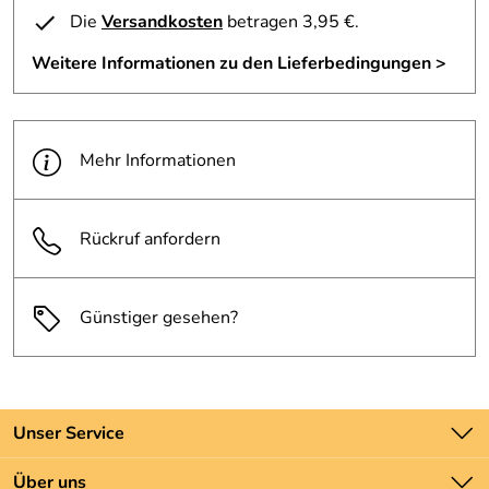
Verantwortliche Person: Hepco & Becker GmbH, An der
Die
Versandkosten
betragen 3,95 €.
Steinmauer 6 66955 Pirmasens Deutschland,
www.hepco-becker.de
Weitere Informationen zu den Lieferbedingungen >
Mehr Informationen
Rückruf anfordern
Günstiger gesehen?
Unser Service
Kontakt
Über uns