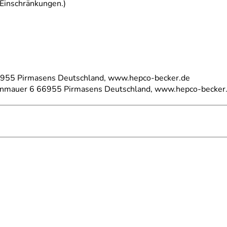
 Einschränkungen.)
66955 Pirmasens Deutschland, www.hepco-becker.de
einmauer 6 66955 Pirmasens Deutschland, www.hepco-becker
epäckbrücke mit C-Bow Seitenträger nicht kombinierbar.
-2015)