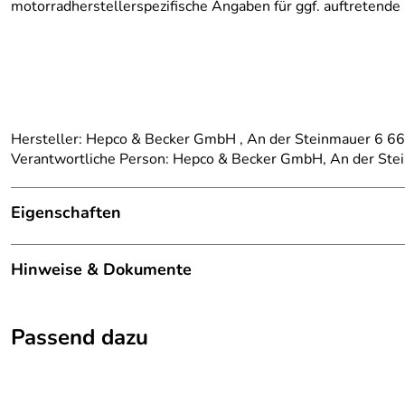
motorradherstellerspezifische Angaben für ggf. auftretende
Hersteller: Hepco & Becker GmbH , An der Steinmauer 6 
Verantwortliche Person: Hepco & Becker GmbH, An der St
Eigenschaften
Details
Hinweise & Dokumente
Kategorie:
C-Bow Halter
Dokumente zum Download:
Marke:
Hepco Becker
Passend dazu
Klicken Sie hier für weitere Informationen. (625kB)
Modellspezifischer Hinweis:
Alurack, Easyrack oder G
passend für:
Triumph Thruxton (2004