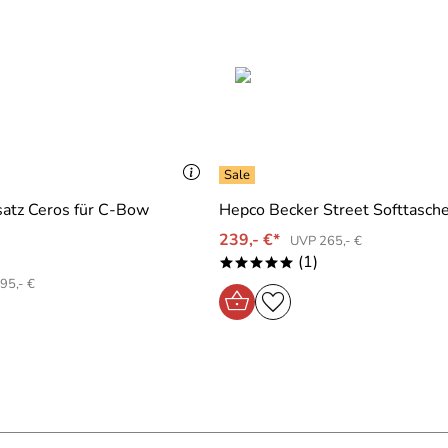
satz Ceros für C-Bow
Hepco Becker Street Softtasch
239,- €*
UVP 265,- €
(1)
*****
95,- €