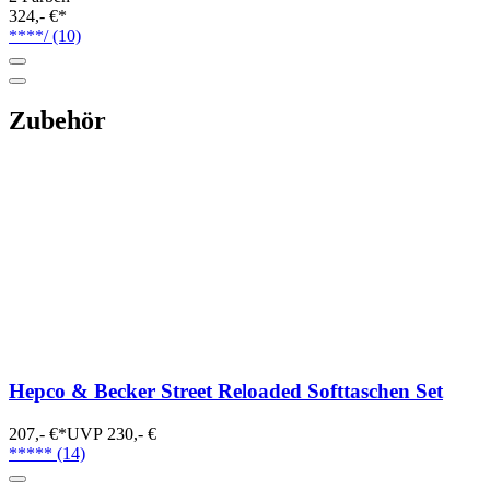
324,- €*
****/
(10)
Zubehör
Hepco & Becker Street Reloaded Softtaschen Set
207,- €*
UVP 230,- €
*****
(14)