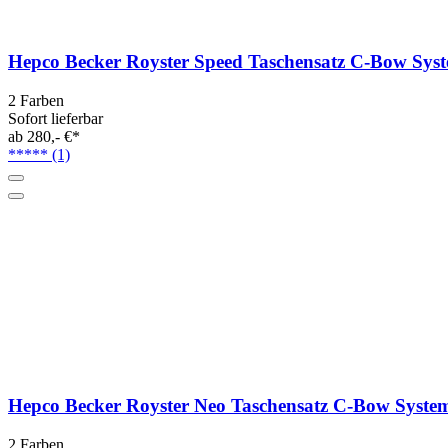
Hepco Becker Royster Speed Taschensatz C-Bow Sys
2 Farben
Sofort lieferbar
ab 280,- €*
*****
(1)
Hepco Becker Royster Neo Taschensatz C-Bow Syste
2 Farben