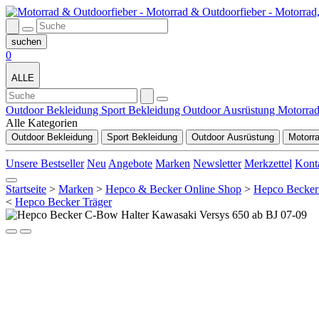
0
ALLE
Outdoor Bekleidung
Sport Bekleidung
Outdoor Ausrüstung
Motorra
Alle Kategorien
Outdoor Bekleidung
Sport Bekleidung
Outdoor Ausrüstung
Motorr
Unsere Bestseller
Neu
Angebote
Marken
Newsletter
Merkzettel
Kont
Startseite
>
Marken
>
Hepco & Becker Online Shop
>
Hepco Becker
<
Hepco Becker Träger