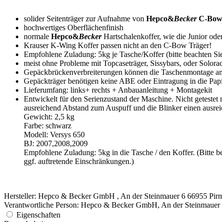
solider Seitenträger zur Aufnahme von
Hepco&
Becker
C-Bo
hochwertiges Oberflächenfinish
normale
Hepco&
Becker
Hartschalenkoffer, wie die Junior ode
Krauser K-Wing Koffer passen nicht an den C-Bow Träger!
Empfohlene Zuladung: 5kg je Tasche/Koffer (bitte beachten Sie
meist ohne Probleme mit Topcaseträger, Sissybars, oder Solora
Gepäckbrückenverbreiterungen können die Taschenmontage am
Gepäckträger benötigen keine ABE oder Eintragung in die Pap
Lieferumfang: links+ rechts + Anbauanleitung + Montagekit
Entwickelt für den Serienzustand der Maschine. Nicht getestet
ausreichend Abstand zum Auspuff und die Blinker einen ausreic
Gewicht: 2,5 kg
Farbe: schwarz
Modell: Versys 650
BJ: 2007,2008,2009
Empfohlene Zuladung: 5kg in die Tasche / den Koffer. (Bitte b
ggf. auftretende Einschränkungen.)
Hersteller: Hepco & Becker GmbH , An der Steinmauer 6 66955 Pir
Verantwortliche Person: Hepco & Becker GmbH, An der Steinmauer
Eigenschaften