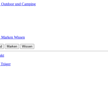
d
Marken
Wissen
ad
Marken
Wissen
akt
 Träger