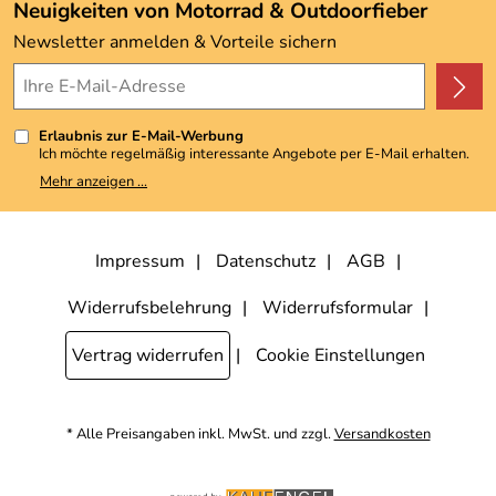
Angebote
Neuigkeiten von Motorrad & Outdoorfieber
Kundenbewertungen (3.492)
Newsletter anmelden & Vorteile sichern
4,9/5
*****
Erlaubnis zur E-Mail-Werbung
Ich möchte regelmäßig interessante Angebote per E-Mail erhalten.
Meine E-Mail-Adresse wird nicht an andere Unternehmen
Mehr anzeigen ...
weitergegeben. Zu statistischen Zwecken wird in anonymer Form
ausgewertet, welche Links im Newsletter geklickt werden. Dabei ist
nicht erkennbar, welche konkrete Person geklickt hat. Diese
Einwilligung zur Nutzung meiner E-Mail-Adresse für Werbezwecke
kann ich jederzeit mit Wirkung für die Zukunft widerrufen, indem ich
Impressum
Datenschutz
AGB
den Link "Abmelden" am Ende des Newsletters anklicke. Die
Datenschutzerklärung
habe ich zur Kenntnis genommen.
Widerrufsbelehrung
Widerrufsformular
Vertrag widerrufen
Cookie Einstellungen
* Alle Preisangaben inkl. MwSt. und zzgl.
Versandkosten