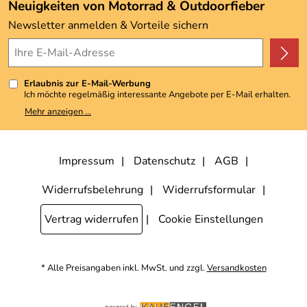
Angebote
Neuigkeiten von Motorrad & Outdoorfieber
Kundenbewertungen (3.492)
Newsletter anmelden & Vorteile sichern
4,9/5
*****
Erlaubnis zur E-Mail-Werbung
Ich möchte regelmäßig interessante Angebote per E-Mail erhalten.
Meine E-Mail-Adresse wird nicht an andere Unternehmen
Mehr anzeigen ...
weitergegeben. Zu statistischen Zwecken wird in anonymer Form
ausgewertet, welche Links im Newsletter geklickt werden. Dabei ist
nicht erkennbar, welche konkrete Person geklickt hat. Diese
Einwilligung zur Nutzung meiner E-Mail-Adresse für Werbezwecke
kann ich jederzeit mit Wirkung für die Zukunft widerrufen, indem ich
Impressum
Datenschutz
AGB
den Link "Abmelden" am Ende des Newsletters anklicke. Die
Datenschutzerklärung
habe ich zur Kenntnis genommen.
Widerrufsbelehrung
Widerrufsformular
Vertrag widerrufen
Cookie Einstellungen
* Alle Preisangaben inkl. MwSt. und zzgl.
Versandkosten