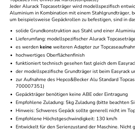
Jeder Alurack Topcaseträger wird modellspezifisch entwi
Aluminium in Kombination mit einem Stahlgrundträger, bes
um beispielsweise Gepäckrollen zu befestigen, sind in das
solide Grundkonstruktion aus Stahl und einer Alumini
Lieferumfang: modellspezifischer Alurack Topcaseträ
es werden
keine
weiteren Adapter zur Topcaseaufnah
hochwertiges Oberflächenfinish
funktioniert technisch gesehen fast gleich dem Easyra
der modellspezifische Grundträger ist beim Easyrack u
zur Aufnahme des Hepco&Becker Alu Standard Topcase
700007351)
Gepäckträger benötigen keine ABE oder Eintragung
Empfohlene Zuladung: 5kg Zuladung (bitte beachten Si
Hinweis: Schweres Gepäck sollte generell nicht im Top
Empfohlene Höchstgeschwindigkeit: 130 km/h
Entwickelt für den Serienzustand der Maschine. Nicht 