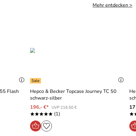
Mehr entdecken >
 55 Flash
Hepco & Becker Topcase Journey TC 50
He
schwarz-silber
sc
196,- €*
17
UVP 216,50 €
(1)
*****
*