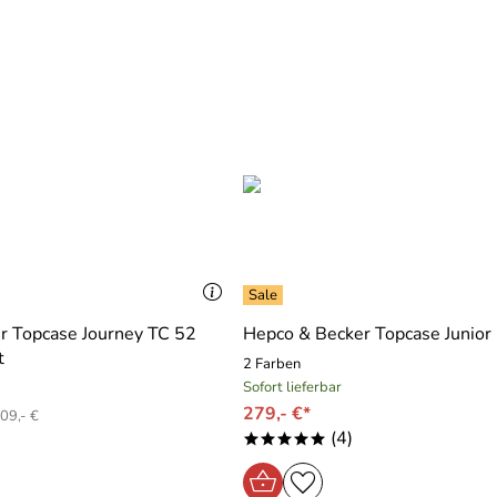
r Topcase Journey TC 52
Hepco & Becker Topcase Junior
t
2 Farben
Sofort lieferbar
279,- €*
09,- €
(4)
*****