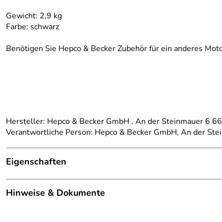
Gewicht: 2,9 kg
Farbe: schwarz
Benötigen Sie Hepco & Becker Zubehör für ein anderes Moto
Hersteller: Hepco & Becker GmbH , An der Steinmauer 6 
Verantwortliche Person: Hepco & Becker GmbH, An der St
Eigenschaften
Details
Hinweise & Dokumente
Kategorie:
Motorradträger, Alurack
Dokumente zum Download:
Marke:
Hepco Becker