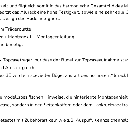
ckelt und fügt sich somit in das harmonische Gesamtbild des 
itzt das Alurack eine hohe Festigkeit, sowie eine sehr edle 
 Design des Racks integriert.
um Trägerplatte
ger + Montagekit + Montageanleitung
me benötigt
ck Topcaseträger, nur dass der Bügel zur Topcaseaufnahme sta
nd Alurack gleich
s 35 wird ein spezieller Bügel anstatt des normalen Alurac
e modellspezifischen Hinweise, die hinterlegte Montageanlei
case, sondern in den Seitenkoffern oder dem Tankrucksack tra
getestet mit Zubehörartikeln wie z.B: Auspuff, Kennzeichenhal