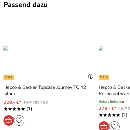
Passend dazu
Klicken Sie hier für weitere Informationen. (1.536kB)
passend für:
Suzuki GSX 650 F (2008-2016)
Hepco & Becker Topcase Journey TC 42
Hepco & Becke
silber
Recon anthrazi
Sofort lieferbar
229,- €*
UVP 252,50 €
279,- €*
(1)
UVP 3
*****
(2)
*****