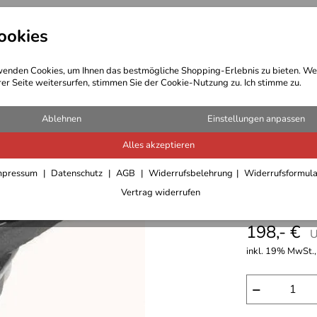
ookies
t Bekleidung
Outdoor Ausrüstung
enden Cookies, um Ihnen das bestmögliche Shopping-Erlebnis zu bieten. We
rer Seite weitersurfen, stimmen Sie der Cookie-Nutzung zu. Ich stimme zu.
Ablehnen
Einstellungen anpassen
Alles akzeptieren
Alurack 
mpressum
Datenschutz
AGB
Widerrufsbelehrung
Widerrufsformul
Vertrag widerrufen
2016)
198,- €
U
inkl. 19% MwSt.,
−