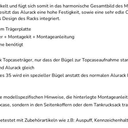
ckelt und fügt sich somit in das harmonische Gesamtbild des 
itzt das Alurack eine hohe Festigkeit, sowie eine sehr edle 
 Design des Racks integriert.
um Trägerplatte
ger + Montagekit + Montageanleitung
me benötigt
ck Topcaseträger, nur dass der Bügel zur Topcaseaufnahme sta
nd Alurack gleich
s 35 wird ein spezieller Bügel anstatt des normalen Alurac
e modellspezifischen Hinweise, die hinterlegte Montageanlei
case, sondern in den Seitenkoffern oder dem Tankrucksack tra
getestet mit Zubehörartikeln wie z.B: Auspuff, Kennzeichenhal