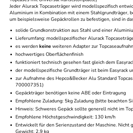
Jeder Alurack Topcaseträger wird modellspezifisch entwi
Aluminium in Kombination mit einem Stahlgrundträger, bes
um beispielsweise Gepäckrollen zu befestigen, sind in das
solide Grundkonstruktion aus Stahl und einer Alumini
Lieferumfang: modellspezifischer Alurack Topcaseträ
es werden
keine
weiteren Adapter zur Topcaseaufnah
hochwertiges Oberflächenfinish
funktioniert technisch gesehen fast gleich dem Easyra
der modellspezifische Grundträger ist beim Easyrack u
zur Aufnahme des Hepco&Becker Alu Standard Topcase
700007351)
Gepäckträger benötigen keine ABE oder Eintragung
Empfohlene Zuladung: 5kg Zuladung (bitte beachten Si
Hinweis: Schweres Gepäck sollte generell nicht im Top
Empfohlene Höchstgeschwindigkeit: 130 km/h
Entwickelt für den Serienzustand der Maschine. Nicht 
Gewicht: 2,9 kg