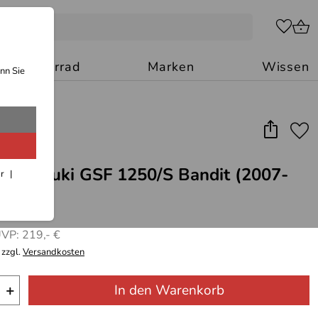
Motorrad
Marken
Wissen
nn Sie
für Suzuki GSF 1250/S Bandit (2007-
ar
VP: 219,- €
 zzgl.
Versandkosten
+
In den Warenkorb