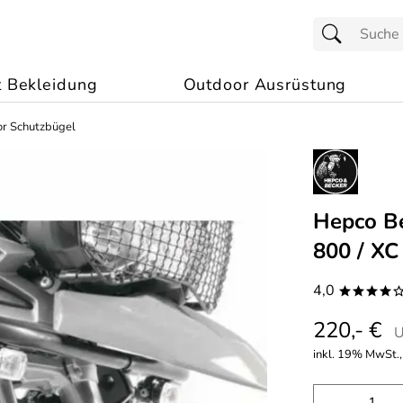
t Bekleidung
Outdoor Ausrüstung
r Schutzbügel
Hepco Be
800 / XC
4,0
****
220,- €
U
inkl. 19% MwSt.,