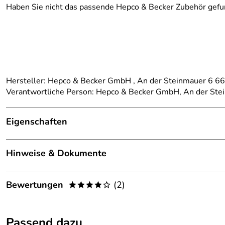
Haben Sie nicht das passende Hepco & Becker Zubehör gefu
Hersteller: Hepco & Becker GmbH , An der Steinmauer 6 
Verantwortliche Person: Hepco & Becker GmbH, An der St
Eigenschaften
Details
Hinweise & Dokumente
Kategorie:
Tankschutzbügel
Dokumente zum Download:
Marke:
Hepco Becker
Bewertungen
(2)
****o
Klicken Sie hier für weitere Informationen. (544kB)
passend für:
Triumph Tiger 800 / XC BJ 2010-2014
4,0
****o
Passend dazu