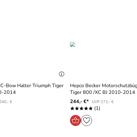
 kjede Menge Spezialwrkzeugh neötigt wird. Angefangen vom 5
t sitzend, die gelöst und gehalten werden mussten und zum Sc
es Hexenwerk. Ich hoffe, diese Bügel müssen nie wieder runt
ht soliden Eindruck und sollte bei einem Sturz seine Funktio
 C-Bow Halter Triumph Tiger
Hepco Becker Motorschutzbüg
0-2014
Tiger 800 /XC BJ 2010-2014
244,- €*
240,- €
UVP 272,- €
(1)
*****
bau erfolgt besser über Fachwerkstatt, da Schrauben direkt 
n muss.