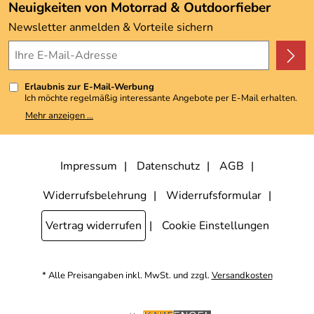
Angebote
Neuigkeiten von Motorrad & Outdoorfieber
Kundenbewertungen (3.492)
Newsletter anmelden & Vorteile sichern
4,9/5
*****
Erlaubnis zur E-Mail-Werbung
Ich möchte regelmäßig interessante Angebote per E-Mail erhalten.
Meine E-Mail-Adresse wird nicht an andere Unternehmen
Mehr anzeigen ...
weitergegeben. Zu statistischen Zwecken wird in anonymer Form
ausgewertet, welche Links im Newsletter geklickt werden. Dabei ist
nicht erkennbar, welche konkrete Person geklickt hat. Diese
Einwilligung zur Nutzung meiner E-Mail-Adresse für Werbezwecke
kann ich jederzeit mit Wirkung für die Zukunft widerrufen, indem ich
Impressum
Datenschutz
AGB
den Link "Abmelden" am Ende des Newsletters anklicke. Die
Datenschutzerklärung
habe ich zur Kenntnis genommen.
Widerrufsbelehrung
Widerrufsformular
Vertrag widerrufen
Cookie Einstellungen
* Alle Preisangaben inkl. MwSt. und zzgl.
Versandkosten