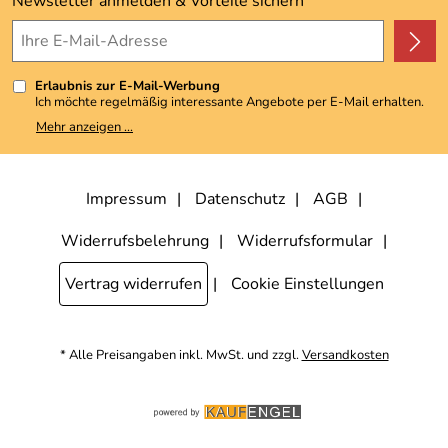
Newsletter anmelden & Vorteile sichern
4,9/5
*****
Erlaubnis zur E-Mail-Werbung
Ich möchte regelmäßig interessante Angebote per E-Mail erhalten.
Meine E-Mail-Adresse wird nicht an andere Unternehmen
Mehr anzeigen ...
weitergegeben. Zu statistischen Zwecken wird in anonymer Form
ausgewertet, welche Links im Newsletter geklickt werden. Dabei ist
nicht erkennbar, welche konkrete Person geklickt hat. Diese
Einwilligung zur Nutzung meiner E-Mail-Adresse für Werbezwecke
kann ich jederzeit mit Wirkung für die Zukunft widerrufen, indem ich
Impressum
Datenschutz
AGB
den Link "Abmelden" am Ende des Newsletters anklicke. Die
Datenschutzerklärung
habe ich zur Kenntnis genommen.
Widerrufsbelehrung
Widerrufsformular
Vertrag widerrufen
Cookie Einstellungen
* Alle Preisangaben inkl. MwSt. und zzgl.
Versandkosten