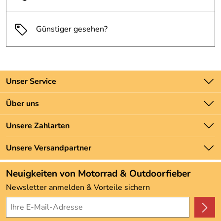
Günstiger gesehen?
Unser Service
Kontakt
Über uns
Batteriegesetz
Unsere Bestseller
Unsere Zahlarten
Newsletter
Marken
Zahlung und Versand
Unsere Versandpartner
Neu
Angebote
Neuigkeiten von Motorrad & Outdoorfieber
Kundenbewertungen (3.493)
Newsletter anmelden & Vorteile sichern
4,9/5
*****