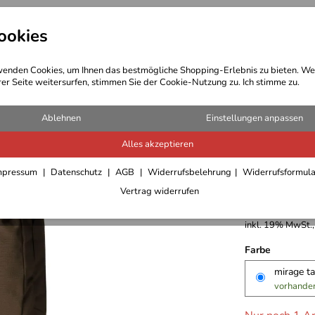
ookies
t Bekleidung
Outdoor Ausrüstung
enden Cookies, um Ihnen das bestmögliche Shopping-Erlebnis zu bieten. We
rer Seite weitersurfen, stimmen Sie der Cookie-Nutzung zu. Ich stimme zu.
Ablehnen
Einstellungen anpassen
Alles akzeptieren
Gregory 
mpressum
Datenschutz
AGB
Widerrufsbelehrung
Widerrufsformul
Vertrag widerrufen
74,95 €
inkl. 19% MwSt.,
Farbe
mirage t
vorhande