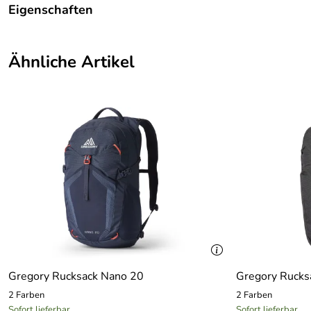
Eigenschaften
Details
Ähnliche Artikel
Artikelname:
Retna 25
Besonderheit:
Laptop, Tabletfach
Kategorie:
Rucksack, Gepäck
Marke:
Gregory
Volumen:
25 ltr.
Gregory Rucksack Nano 20
Gregory Rucks
2 Farben
2 Farben
Sofort lieferbar
Sofort lieferbar