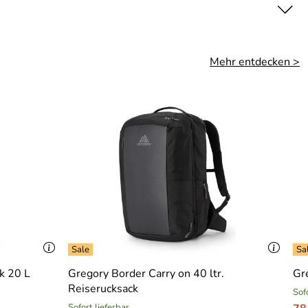
Mehr entdecken >
k 20 L
Gregory Border Carry on 40 ltr.
Gr
Reiserucksack
Sof
Sofort lieferbar