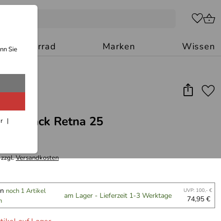
Motorrad
Marken
Wissen
nn Sie
Rucksack Retna 25
ar
 zzgl.
Versandkosten
an
noch 1 Artikel
UVP: 100,- €
am Lager - Lieferzeit 1-3 Werktage
74,95 €
n