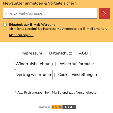
Kundenbewertungen (3.492)
Newsletter anmelden & Vorteile sichern
4,9/5
*****
Erlaubnis zur E-Mail-Werbung
Ich möchte regelmäßig interessante Angebote per E-Mail erhalten.
Meine E-Mail-Adresse wird nicht an andere Unternehmen
Mehr anzeigen ...
weitergegeben. Zu statistischen Zwecken wird in anonymer Form
ausgewertet, welche Links im Newsletter geklickt werden. Dabei ist
nicht erkennbar, welche konkrete Person geklickt hat. Diese
Einwilligung zur Nutzung meiner E-Mail-Adresse für Werbezwecke
kann ich jederzeit mit Wirkung für die Zukunft widerrufen, indem ich
Impressum
Datenschutz
AGB
den Link "Abmelden" am Ende des Newsletters anklicke. Die
Datenschutzerklärung
habe ich zur Kenntnis genommen.
Widerrufsbelehrung
Widerrufsformular
Vertrag widerrufen
Cookie Einstellungen
* Alle Preisangaben inkl. MwSt. und zzgl.
Versandkosten