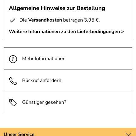
Material Korpus: Impact Resistant Polycarbonate
Allgemeine Hinweise zur Bestellung
Material Boden: 50% Recycled Polypropylene
Farbe: mirage tan
Die
Versandkosten
betragen 3,95 €.
Warn-/Sicherheitshinweis:Nicht auf die Box stellen oder
Weitere Informationen zu den Lieferbedingungen >
setzen – Sturzgefahr. Box vorsichtig abstellen, verstauen
und transportieren. Box und/oder Inhalt können
herunterfallen und Verletzungen verursachen.
Erstickungsgefahr.
Mehr Informationen
Abgebildeter Inhalt der Box ist nicht im Lieferumfang
enthalten. Fotos dienen zur Darstellung
Rückruf anfordern
Als Stück oder als 3er Set erhältlich
Günstiger gesehen?
Hersteller: Samsonite -/ Gregory Samsonite Europe NV,
NV Westerring 17, B-9700 Oudenaarde Belgien,
verkauf@gregorypacks.com
Unser Service