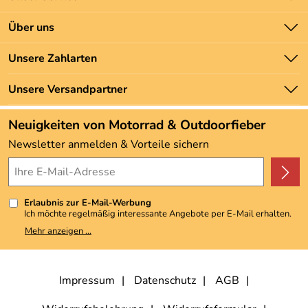
Kontakt
Über uns
Batteriegesetz
Unsere Bestseller
Unsere Zahlarten
Newsletter
Marken
Zahlung und Versand
Unsere Versandpartner
Neu
Angebote
Neuigkeiten von Motorrad & Outdoorfieber
Kundenbewertungen (3.493)
Newsletter anmelden & Vorteile sichern
4,9/5
*****
Erlaubnis zur E-Mail-Werbung
Ich möchte regelmäßig interessante Angebote per E-Mail erhalten.
Meine E-Mail-Adresse wird nicht an andere Unternehmen
Mehr anzeigen ...
weitergegeben. Zu statistischen Zwecken wird in anonymer Form
ausgewertet, welche Links im Newsletter geklickt werden. Dabei ist
nicht erkennbar, welche konkrete Person geklickt hat. Diese
Einwilligung zur Nutzung meiner E-Mail-Adresse für Werbezwecke
kann ich jederzeit mit Wirkung für die Zukunft widerrufen, indem ich
Impressum
Datenschutz
AGB
den Link "Abmelden" am Ende des Newsletters anklicke. Die
Datenschutzerklärung
habe ich zur Kenntnis genommen.