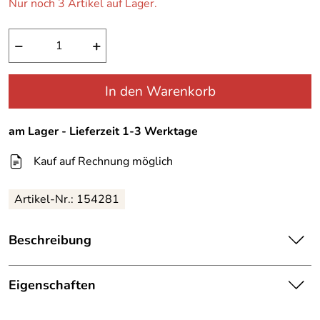
Nur noch 3 Artikel auf Lager.
−
+
In den Warenkorb
am Lager - Lieferzeit 1-3 Werktage
Kauf auf Rechnung möglich
Artikel-Nr.:
154281
Beschreibung
Gregory Alpaca Gear Box 45 ltr. Farbe mirage tan
Eigenschaften
Sie sind Camper und suchen nach einer Box um im
Details
Kastenwagen, Wohnmobil oder im Pickup ihre Ausrüstung