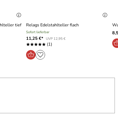
stand zur nächst
lteller tief
Relags Edelstahlteller flach
Wac
Sofort lieferbar
8,
11,25 €*
UVP 12,95 €
(1)
*****