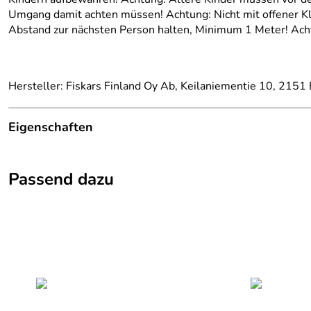
Umgang damit achten müssen! Achtung: Nicht mit offener K
Abstand zur nächsten Person halten, Minimum 1 Meter! Ach
Hersteller: Fiskars Finland Oy Ab, Keilaniementie 10, 215
Eigenschaften
Details
Passend dazu
Artikelname:
ComplEat
Kategorie:
Messer, Tool
Marke:
Gerber
Achtung: Nicht für Kinder
Reichweite von Kindern a
Warn-/Sicherheitshinweise:
Erwachsenen angeleitet w