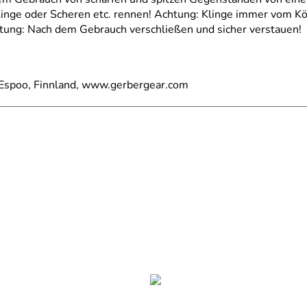
linge oder Scheren etc. rennen! Achtung: Klinge immer vom 
tung: Nach dem Gebrauch verschließen und sicher verstauen!
1 Espoo, Finnland, www.gerbergear.com
 unter 10 Jahren geeignet, enthält scharfe und spitze Gegens
ufbewahren! Achtung: Ältere Kinder müssen vor dem Gebrauc
erden, worauf Sie bei dem Umgang damit achten müssen! Achtu