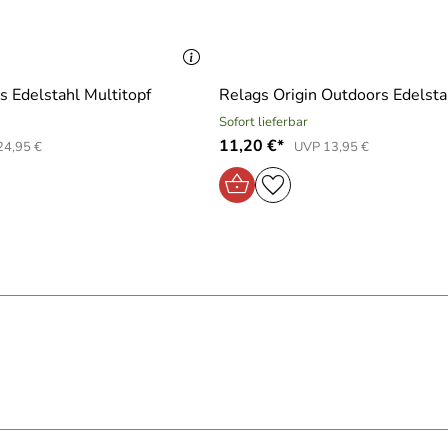
om Körper weg bedienen! Achtung: Während des Gebrauchs Ab
s Edelstahl Multitopf
Relags Origin Outdoors Edelstah
Sofort lieferbar
11,20 €*
24,95 €
UVP 13,95 €