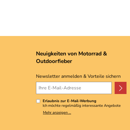
Neuigkeiten von Motorrad &
Outdoorfieber
Newsletter anmelden & Vorteile sichern
Erlaubnis zur E-Mail-Werbung
Ich möchte regelmäßig interessante Angebote
per E-Mail erhalten. Meine E-Mail-Adresse wird
Mehr anzeigen ...
nicht an andere Unternehmen weitergegeben. Zu
statistischen Zwecken wird in anonymer Form
ausgewertet, welche Links im Newsletter
geklickt werden. Dabei ist nicht erkennbar,