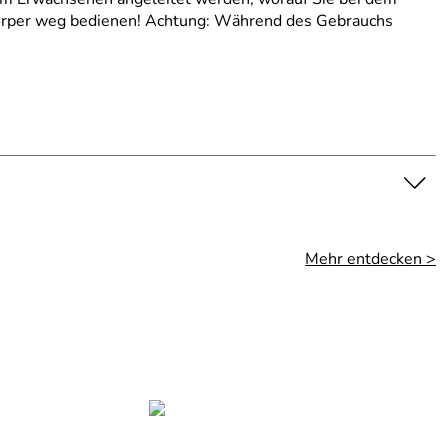
Körper weg bedienen! Achtung: Während des Gebrauchs
Mehr entdecken >
tände - Verletzungsgefahr! Achtung: Außerhalb der
h von scharfen und spitzen Gegenständen von einem
ng: Nicht mit offener Klinge oder Scheren etc. rennen!