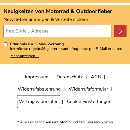
www.hepco-becker.de
Angebote
Neuigkeiten von Motorrad & Outdoorfieber
Kundenbewertungen (3.492)
Newsletter anmelden & Vorteile sichern
4,9/5
*****
Erlaubnis zur E-Mail-Werbung
Ich möchte regelmäßig interessante Angebote per E-Mail erhalten.
Meine E-Mail-Adresse wird nicht an andere Unternehmen
Mehr anzeigen ...
weitergegeben. Zu statistischen Zwecken wird in anonymer Form
ausgewertet, welche Links im Newsletter geklickt werden. Dabei ist
nicht erkennbar, welche konkrete Person geklickt hat. Diese
Einwilligung zur Nutzung meiner E-Mail-Adresse für Werbezwecke
kann ich jederzeit mit Wirkung für die Zukunft widerrufen, indem ich
Impressum
Datenschutz
AGB
den Link "Abmelden" am Ende des Newsletters anklicke. Die
Datenschutzerklärung
habe ich zur Kenntnis genommen.
Widerrufsbelehrung
Widerrufsformular
Vertrag widerrufen
Cookie Einstellungen
* Alle Preisangaben inkl. MwSt. und zzgl.
Versandkosten