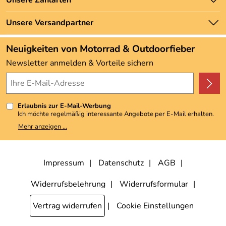
Unsere Zahlarten
Newsletter
Marken
Zahlung und Versand
Unsere Versandpartner
Neu
Angebote
Neuigkeiten von Motorrad & Outdoorfieber
Kundenbewertungen (3.493)
Newsletter anmelden & Vorteile sichern
4,9/5
*****
Erlaubnis zur E-Mail-Werbung
Ich möchte regelmäßig interessante Angebote per E-Mail erhalten.
Meine E-Mail-Adresse wird nicht an andere Unternehmen
Mehr anzeigen ...
weitergegeben. Zu statistischen Zwecken wird in anonymer Form
ausgewertet, welche Links im Newsletter geklickt werden. Dabei ist
nicht erkennbar, welche konkrete Person geklickt hat. Diese
Einwilligung zur Nutzung meiner E-Mail-Adresse für Werbezwecke
kann ich jederzeit mit Wirkung für die Zukunft widerrufen, indem ich
Impressum
Datenschutz
AGB
den Link "Abmelden" am Ende des Newsletters anklicke. Die
Datenschutzerklärung
habe ich zur Kenntnis genommen.
Widerrufsbelehrung
Widerrufsformular
Vertrag widerrufen
Cookie Einstellungen