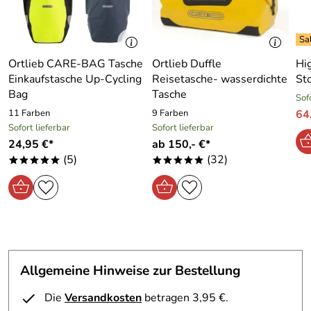
- Maße: 45 x 35.5 x 5 cm
- Gewicht: 0.5 kg
- Farbe: storm grey
Ortlieb CARE-BAG Tasche
Ortlieb Duffle
Hi
Abgebildetes Zubehör ist nicht im Lieferumfang enthalten.
Einkaufstasche Up-Cycling
Reisetasche- wasserdichte
St
Bag
Tasche
Sof
11 Farben
9 Farben
64
Sofort lieferbar
Sofort lieferbar
24,95 €*
ab 150,- €*
(5)
(32)
*****
*****
Allgemeine Hinweise zur Bestellung
Hersteller: Eagle Creek Europe Lt, Dwyer Road Midleton,
Co. Cork, Ireland, CustomerService@EagleCreek.ie
Die
Versandkosten
betragen 3,95 €.