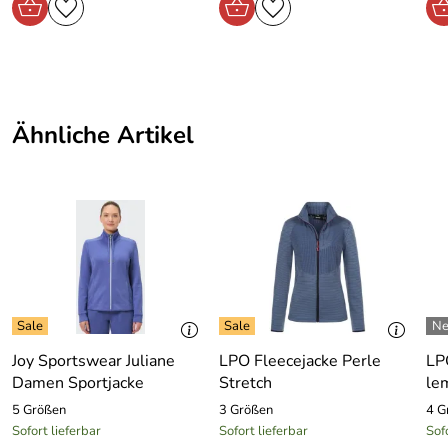
Ottensoos, sales@scoretex.com
Ähnliche Artikel
Joy Sportswear Juliane
LPO Fleecejacke Perle
LP
Damen Sportjacke
Stretch
le
5 Größen
3 Größen
4 G
Sofort lieferbar
Sofort lieferbar
Sof