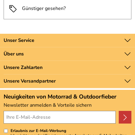
Günstiger gesehen?
Unser Service
Kontakt
Über uns
Batteriegesetz
Unsere Bestseller
Unsere Zahlarten
Newsletter
Marken
Zahlung und Versand
Unsere Versandpartner
Neu
Angebote
Neuigkeiten von Motorrad & Outdoorfieber
Kundenbewertungen (3.493)
Newsletter anmelden & Vorteile sichern
4,9/5
*****
Erlaubnis zur E-Mail-Werbung