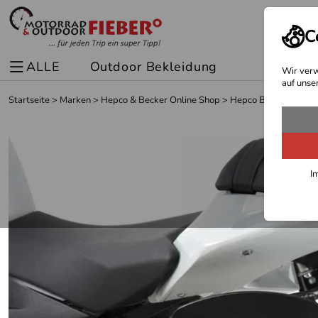
C
ALLE
Outdoor Bekleidung
Spor
Wir verw
auf unse
Startseite
>
Marken
>
Hepco & Becker Online Shop
>
Hepco Becker Träger
I