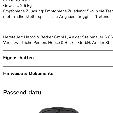
Farbe: schwarz
Gewicht: 2,6 kg
Empfohlene Zuladung: Empfohlene Zuladung: 5kg in die Tasch
motorradherstellerspezifische Angaben für ggf. auftretende
Hersteller: Hepco & Becker GmbH , An der Steinmauer 6 
Verantwortliche Person: Hepco & Becker GmbH, An der St
Eigenschaften
Details
Hinweise & Dokumente
Kategorie:
Kofferträger, Motorradtr
Dokumente zum Download:
Marke:
Hepco Becker
Passend dazu
Klicken Sie hier für weitere Informationen. (843kB)
Modellspezifischer Hinweis:
nur für Solobetrieb geeig
passend für:
BMW S 1000 RR Baujah