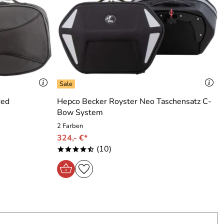
ded
Hepco Becker Royster Neo Taschensatz C-
Bow System
2 Farben
324,- €*
(10)
****/