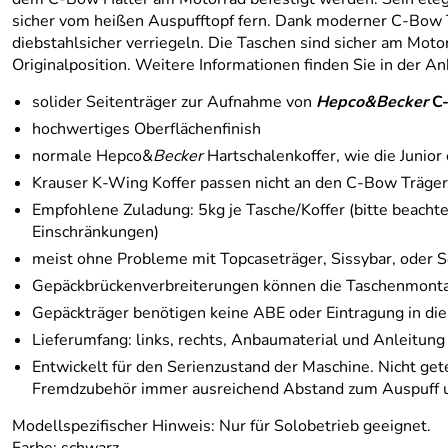
sicher vom heißen Auspufftopf fern. Dank moderner C-Bow T
diebstahlsicher verriegeln. Die Taschen sind sicher am Motor
Originalposition. Weitere Informationen finden Sie in der A
solider Seitenträger zur Aufnahme von
Hepco&Becker
C
hochwertiges Oberflächenfinish
normale Hepco&
Becker
Hartschalenkoffer, wie die Junior
Krauser K-Wing Koffer passen nicht an den C-Bow Träger
Empfohlene Zuladung: 5kg je Tasche/Koffer (bitte beachte
Einschränkungen)
meist ohne Probleme mit Topcaseträger, Sissybar, oder S
Gepäckbrückenverbreiterungen können die Taschenmonta
Gepäckträger benötigen keine ABE oder Eintragung in die
Lieferumfang: links, rechts, Anbaumaterial und Anleitung
Entwickelt für den Serienzustand der Maschine. Nicht get
Fremdzubehör immer ausreichend Abstand zum Auspuff und 
Modellspezifischer Hinweis:
Nur für Solobetrieb geeignet.