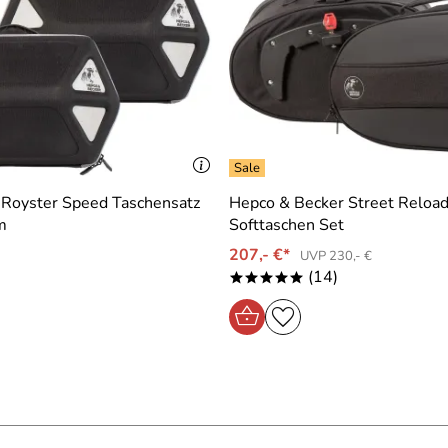
 Royster Speed Taschensatz
Hepco & Becker Street Reloa
m
Softtaschen Set
207,- €*
UVP 230,- €
(14)
*****