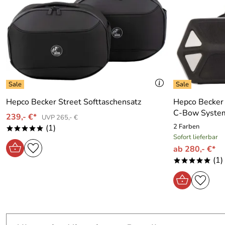
Hepco Becker Street Softtaschensatz
Hepco Becker
C-Bow Syste
239,- €*
UVP 265,- €
2 Farben
(1)
*****
Sofort lieferbar
ab 280,- €*
(1)
*****