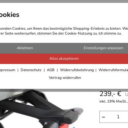
ookies
t Bekleidung
Outdoor Ausrüstung
enden Cookies, um Ihnen das bestmögliche Shopping-Erlebnis zu bieten. We
rer Seite weitersurfen, stimmen Sie der Cookie-Nutzung zu. Ich stimme zu.
Ablehnen
Einstellungen anpassen
Alles akzeptieren
C-Bow S
mpressum
Datenschutz
AGB
Widerrufsbelehrung
Widerrufsformul
Vertrag widerrufen
(2012-2
239,- €
U
inkl. 19% MwSt.,
−