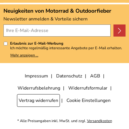
Angebote
Neuigkeiten von Motorrad & Outdoorfieber
Kundenbewertungen (3.493)
Newsletter anmelden & Vorteile sichern
4,9/5
*****
Erlaubnis zur E-Mail-Werbung
Ich möchte regelmäßig interessante Angebote per E-Mail erhalten.
Meine E-Mail-Adresse wird nicht an andere Unternehmen
Mehr anzeigen ...
weitergegeben. Zu statistischen Zwecken wird in anonymer Form
ausgewertet, welche Links im Newsletter geklickt werden. Dabei ist
nicht erkennbar, welche konkrete Person geklickt hat. Diese
Einwilligung zur Nutzung meiner E-Mail-Adresse für Werbezwecke
kann ich jederzeit mit Wirkung für die Zukunft widerrufen, indem ich
Impressum
Datenschutz
AGB
den Link "Abmelden" am Ende des Newsletters anklicke. Die
Datenschutzerklärung
habe ich zur Kenntnis genommen.
Widerrufsbelehrung
Widerrufsformular
Vertrag widerrufen
Cookie Einstellungen
* Alle Preisangaben inkl. MwSt. und zzgl.
Versandkosten