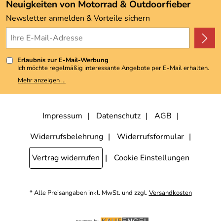
Angebote
Neuigkeiten von Motorrad & Outdoorfieber
Kundenbewertungen (3.492)
Newsletter anmelden & Vorteile sichern
4,9/5
*****
Erlaubnis zur E-Mail-Werbung
Ich möchte regelmäßig interessante Angebote per E-Mail erhalten.
Meine E-Mail-Adresse wird nicht an andere Unternehmen
Mehr anzeigen ...
weitergegeben. Zu statistischen Zwecken wird in anonymer Form
ausgewertet, welche Links im Newsletter geklickt werden. Dabei ist
nicht erkennbar, welche konkrete Person geklickt hat. Diese
Einwilligung zur Nutzung meiner E-Mail-Adresse für Werbezwecke
kann ich jederzeit mit Wirkung für die Zukunft widerrufen, indem ich
Impressum
Datenschutz
AGB
den Link "Abmelden" am Ende des Newsletters anklicke. Die
Datenschutzerklärung
habe ich zur Kenntnis genommen.
Widerrufsbelehrung
Widerrufsformular
Vertrag widerrufen
Cookie Einstellungen
* Alle Preisangaben inkl. MwSt. und zzgl.
Versandkosten