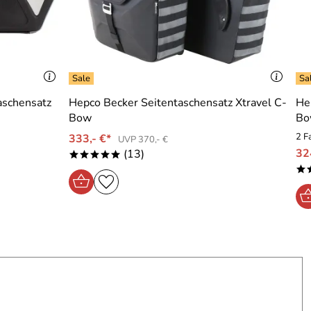
aschensatz
Hepco Becker Seitentaschensatz Xtravel C-
He
Bow
Bo
2 F
333,- €*
UVP 370,- €
32
(13)
*****
*