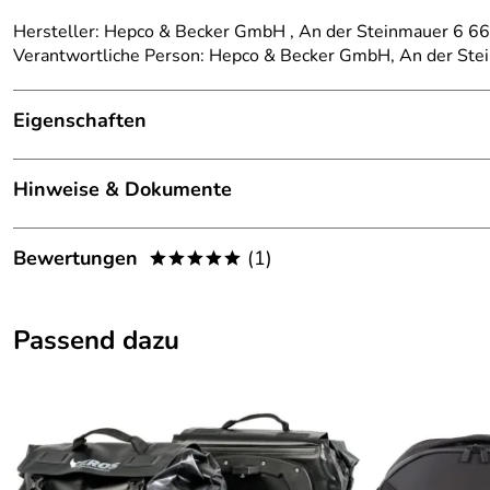
Hersteller: Hepco & Becker GmbH , An der Steinmauer 6 
Verantwortliche Person: Hepco & Becker GmbH, An der St
Eigenschaften
Details
Hinweise & Dokumente
Kategorie:
Träger
Dokumente zum Download:
Marke:
Hepco Becker
Bewertungen
(1)
*****
Klicken Sie hier für weitere Informationen. (6.154kB)
passend für:
Honda CRF 1000 L Africa Twin BJ2018-
5,0
*****
Passend dazu
5
4
3
2
1