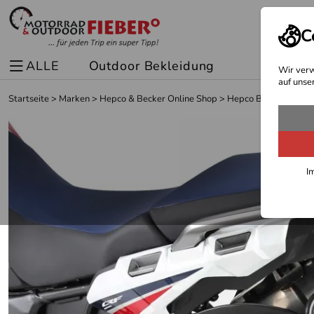
C
ALLE
Outdoor Bekleidung
Spor
Wir verw
auf unse
Startseite
>
Marken
>
Hepco & Becker Online Shop
>
Hepco Becker Träger
I