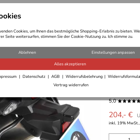
ookies
t Bekleidung
Outdoor Ausrüstung
enden Cookies, um Ihnen das bestmögliche Shopping-Erlebnis zu bieten. We
rer Seite weitersurfen, stimmen Sie der Cookie-Nutzung zu. Ich stimme zu.
Ablehnen
Einstellungen anpassen
Alles akzeptieren
C-Bow Ha
mpressum
Datenschutz
AGB
Widerrufsbelehrung
Widerrufsformul
Vertrag widerrufen
2018-20
5,0
****
204,- €
U
inkl. 19% MwSt.,