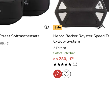
treet Softtaschensatz
Hepco Becker Royster Speed T
C-Bow System
65,- €
2 Farben
Sofort lieferbar
ab 280,- €*
(1)
*****