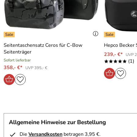
Monk
Verifizierte Bewertung
*****
Schnelle Lieferung. Alles 1a super geile halter
Kaufdatum: 12.07.2026
Bewertungsdatum: 29.07.2026
Seitentaschensatz Ceros für C-Bow
Hepco Becker S
Seitenträger
239,- €*
UVP 2
Sofort lieferbar
(1)
*****
358,- €*
UVP 395,- €
Allgemeine Hinweise zur Bestellung
Die
Versandkosten
betragen 3,95 €.