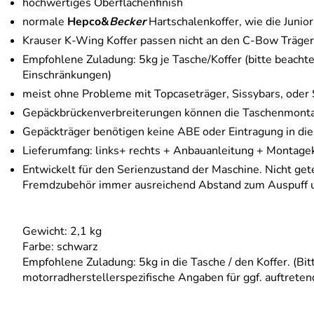
hochwertiges Oberflächenfinish
normale
Hepco&
Becker
Hartschalenkoffer, wie die Junior
Krauser K-Wing Koffer passen nicht an den C-Bow Träger
Empfohlene Zuladung: 5kg je Tasche/Koffer (bitte beacht
Einschränkungen)
meist ohne Probleme mit Topcaseträger, Sissybars, oder 
Gepäckbrückenverbreiterungen können die Taschenmonta
Gepäckträger benötigen keine ABE oder Eintragung in die
Lieferumfang: links+ rechts + Anbauanleitung + Montagek
Entwickelt für den Serienzustand der Maschine. Nicht get
Fremdzubehör immer ausreichend Abstand zum Auspuff und 
Gewicht: 2,1 kg
Farbe: schwarz
Empfohlene Zuladung: 5kg in die Tasche / den Koffer. (Bi
motorradherstellerspezifische Angaben für ggf. auftrete