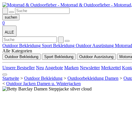
0
ALLE
Outdoor Bekleidung
Sport Bekleidung
Outdoor Ausrüstung
Motorra
Alle Kategorien
Outdoor Bekleidung
Sport Bekleidung
Outdoor Ausrüstung
Motorr
Unsere Bestseller
Neu
Angebote
Marken
Newsletter
Merkzettel
Kont
Startseite
>
Outdoor Bekleidung
>
Outdoorbekleidung Damen
>
Outd
<
Outdoor Jacken Damen u. Winterjacken