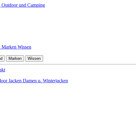
d
Marken
Wissen
ad
Marken
Wissen
akt
oor Jacken Damen u. Winterjacken