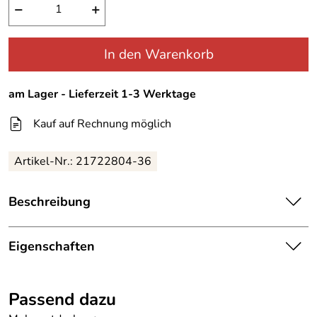
−
+
In den Warenkorb
am Lager - Lieferzeit 1-3 Werktage
Kauf auf Rechnung möglich
Artikel-Nr.:
21722804-36
Beschreibung
Betty Barclay Casual Shirt Leo mit 3/4 Arm
Eigenschaften
Dieses Casual-Shirt im angesagten Look wird Sie
begeistern! Leolook kommt seit Jahrzehnten immer gut an.
Details
Besonders schön ist dieses Shirt mit 3/4 Ärmeln und dem
Passend dazu
Armlänge:
3/4 Arm
feinen Rippbündchen an Ausschnitt und Armbündchen.