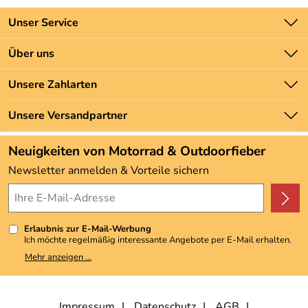
Unser Service
Kontakt
Über uns
Batteriegesetz
Unsere Bestseller
Unsere Zahlarten
Newsletter
Marken
Zahlung und Versand
Unsere Versandpartner
Neu
Angebote
Neuigkeiten von Motorrad & Outdoorfieber
Kundenbewertungen (3.493)
Newsletter anmelden & Vorteile sichern
4,9/5
*****
Erlaubnis zur E-Mail-Werbung
Ich möchte regelmäßig interessante Angebote per E-Mail erhalten.
Meine E-Mail-Adresse wird nicht an andere Unternehmen
Mehr anzeigen ...
weitergegeben. Zu statistischen Zwecken wird in anonymer Form
ausgewertet, welche Links im Newsletter geklickt werden. Dabei ist
nicht erkennbar, welche konkrete Person geklickt hat. Diese
Einwilligung zur Nutzung meiner E-Mail-Adresse für Werbezwecke
kann ich jederzeit mit Wirkung für die Zukunft widerrufen, indem ich
Impressum
Datenschutz
AGB