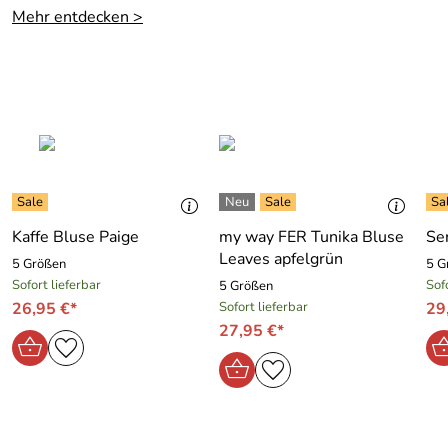
waschen, Wollprogramm, nach dem Waschen in Form
Mehr entdecken >
ziehen.
Please turn inside out and wash with mild detergent.
Reshape after washing.
Hersteller: Betty Barclay Group GmbH & Co. KG,
Heidelberger Str. 9-11, 69226 Nussloch, Deutschland,
info@bettybarclay.com
Kaffe Bluse Paige
my way FER Tunika Bluse
Se
Leaves apfelgrün
5 Größen
5 G
Sofort lieferbar
Sof
5 Größen
26,95 €*
Sofort lieferbar
29
27,95 €*