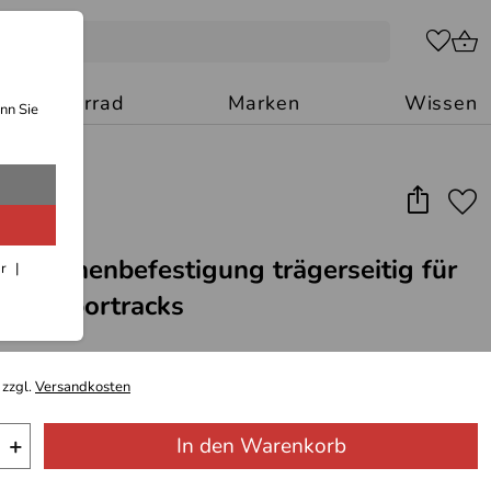
Motorrad
Marken
Wissen
nn Sie
cktaschenbefestigung trägerseitig für
ar
ks / Sportracks
 zzgl.
Versandkosten
+
In den Warenkorb