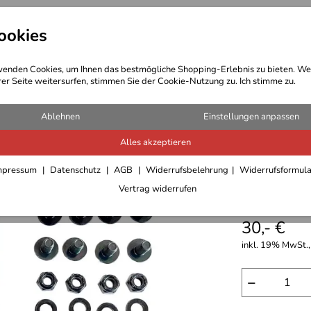
ookies
t Bekleidung
Outdoor Ausrüstung
enden Cookies, um Ihnen das bestmögliche Shopping-Erlebnis zu bieten. We
rer Seite weitersurfen, stimmen Sie der Cookie-Nutzung zu. Ich stimme zu.
ack
Ablehnen
Einstellungen anpassen
Alles akzeptieren
Basic He
mpressum
Datenschutz
AGB
Widerrufsbelehrung
Widerrufsformul
Vertrag widerrufen
Smartrac
30,- €
inkl. 19% MwSt.,
−