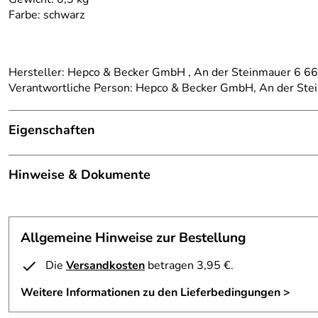
Farbe: schwarz
Hersteller: Hepco & Becker GmbH , An der Steinmauer 6 
Verantwortliche Person: Hepco & Becker GmbH, An der St
Eigenschaften
Details
Hinweise & Dokumente
Kategorie:
Sportrack, Smartrack
Dokumente zum Download:
Marke:
Hepco & Becker
Allgemeine Hinweise zur Bestellung
Klicken Sie hier für weitere Informationen. (402kB)
Typ:
Befestigung an Sport- und Smartracks
Die
Versandkosten
betragen 3,95 €.
Weitere Informationen zu den Lieferbedingungen >