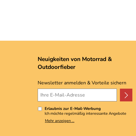
Neuigkeiten von Motorrad &
Outdoorfieber
Newsletter anmelden & Vorteile sichern
Erlaubnis zur E-Mail-Werbung
Ich möchte regelmäßig interessante Angebote
per E-Mail erhalten. Meine E-Mail-Adresse wird
Mehr anzeigen ...
nicht an andere Unternehmen weitergegeben. Zu
statistischen Zwecken wird in anonymer Form
ausgewertet, welche Links im Newsletter