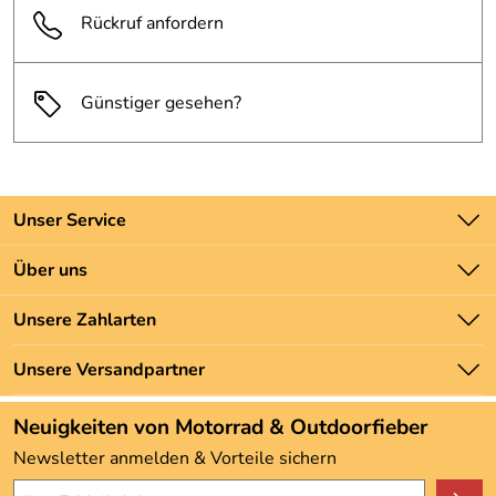
Rückruf anfordern
Günstiger gesehen?
Unser Service
Kontakt
Über uns
Batteriegesetz
Unsere Bestseller
Unsere Zahlarten
Newsletter
Marken
Zahlung und Versand
Unsere Versandpartner
Neu
Angebote
Neuigkeiten von Motorrad & Outdoorfieber
Kundenbewertungen (3.492)
Newsletter anmelden & Vorteile sichern
4,9/5
*****