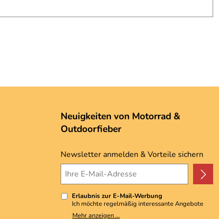
Neuigkeiten von Motorrad &
Outdoorfieber
Newsletter anmelden & Vorteile sichern
Erlaubnis zur E-Mail-Werbung
Ich möchte regelmäßig interessante Angebote
per E-Mail erhalten. Meine E-Mail-Adresse wird
Mehr anzeigen ...
nicht an andere Unternehmen weitergegeben. Zu