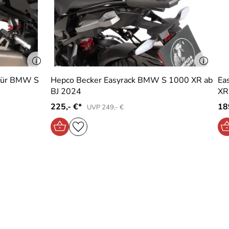
 für BMW S
Hepco Becker Easyrack BMW S 1000 XR ab
Ea
BJ 2024
XR
225,- €*
18
UVP 249,- €