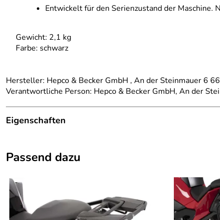
Entwickelt für den Serienzustand der Maschine. N
Gewicht: 2,1 kg
Farbe: schwarz
Hersteller: Hepco & Becker GmbH , An der Steinmauer 6 
Verantwortliche Person: Hepco & Becker GmbH, An der St
Eigenschaften
Details
Passend dazu
Marke:
Hepco Becker
passend für:
BMW S 1000 XR ab BJ 2024