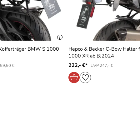
Kofferträger BMW S 1000
Hepco & Becker C-Bow Halter
1000 XR ab BJ2024
222,- €*
59,50 €
UVP 247,- €