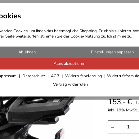
ookies
t Bekleidung
Outdoor Ausrüstung
enden Cookies, um Ihnen das bestmögliche Shopping-Erlebnis zu bieten. We
rer Seite weitersurfen, stimmen Sie der Cookie-Nutzung zu. Ich stimme zu.
Ablehnen
Einstellungen anpassen
Alles akzeptieren
Alurack 
mpressum
Datenschutz
AGB
Widerrufsbelehrung
Widerrufsformul
Vertrag widerrufen
BJ 2024
153,- €
U
inkl. 19% MwSt.,
−