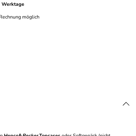
-6 Werktage
 Rechnung möglich
on
Hepco&
Becker
Topcases
oder Softgepäck (nicht