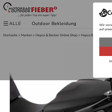
C
ALLE
Outdoor Bekleidung
Spor
Wir verw
auf unse
Startseite
>
Marken
>
Hepco & Becker Online Shop
>
Hepco Becker Träger
I