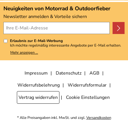
Angebote
Neuigkeiten von Motorrad & Outdoorfieber
Kundenbewertungen (3.493)
Newsletter anmelden & Vorteile sichern
4,9/5
*****
Erlaubnis zur E-Mail-Werbung
Ich möchte regelmäßig interessante Angebote per E-Mail erhalten.
Meine E-Mail-Adresse wird nicht an andere Unternehmen
Mehr anzeigen ...
weitergegeben. Zu statistischen Zwecken wird in anonymer Form
ausgewertet, welche Links im Newsletter geklickt werden. Dabei ist
nicht erkennbar, welche konkrete Person geklickt hat. Diese
Einwilligung zur Nutzung meiner E-Mail-Adresse für Werbezwecke
kann ich jederzeit mit Wirkung für die Zukunft widerrufen, indem ich
Impressum
Datenschutz
AGB
den Link "Abmelden" am Ende des Newsletters anklicke. Die
Datenschutzerklärung
habe ich zur Kenntnis genommen.
Widerrufsbelehrung
Widerrufsformular
Vertrag widerrufen
Cookie Einstellungen
* Alle Preisangaben inkl. MwSt. und zzgl.
Versandkosten