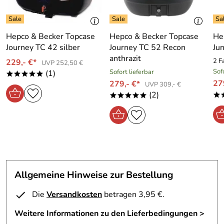
Zusätzliche Befestigungspunkte für Gepäckgurte, um
beispielsweise Gepäckrollen zu befestigen, sind in
das Design des Racks integriert.
Hepco & Becker Topcase
Hepco & Becker Topcase
He
solide Grundkonstruktion aus Stahl und einer
Journey TC 42 silber
Journey TC 52 Recon
Jun
Aluminium Trägerplatte
anthrazit
2 F
229,- €*
UVP 252,50 €
Lieferumfang: modellspezifischer Easyrack
Sof
Sofort lieferbar
(1)
*****
Topcaseträger + Montagekit + Montageanleitung
27
279,- €*
UVP 309,- €
es werden
keine
weiteren Adapter zur
(2)
*
*****
Topcaseaufnahme benötigt
hochwertiges Oberflächenfinish
funktioniert technisch gesehen fast gleich dem
Alurack Topcaseträger, nur dass sich der Bügel zur
Topcaseaufnahme bei Nichtbenutzung einklappen
lässt und der Alurack Bügel starr nach oben steht
Allgemeine Hinweise zur Bestellung
der modellspezifische Grundträger ist beim
Easyrack und Alurack gleich
Die
Versandkosten
betragen 3,95 €.
Gepäckträger benötigen keine ABE oder
Eintragung
Weitere Informationen zu den Lieferbedingungen >